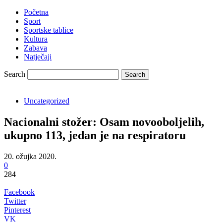
Početna
Sport
Sportske tablice
Kultura
Zabava
Natječaji
Search
Uncategorized
Nacionalni stožer: Osam novooboljelih,
ukupno 113, jedan je na respiratoru
20. ožujka 2020.
0
284
Facebook
Twitter
Pinterest
VK