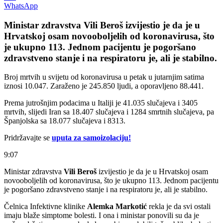
WhatsApp
Ministar zdravstva Vili Beroš izvijestio je da je u
Hrvatskoj osam novooboljelih od koronavirusa, što
je ukupno 113. Jednom pacijentu je pogoršano
zdravstveno stanje i na respiratoru je, ali je stabilno.
Broj mrtvih u svijetu od koronavirusa u petak u jutarnjim satima
iznosi 10.047. Zaraženo je 245.850 ljudi, a oporavljeno 88.441.
Prema jutrošnjim podacima u Italiji je 41.035 slučajeva i 3405
mrtvih, slijedi Iran sa 18.407 slučajeva i 1284 smrtnih slučajeva, pa
Španjolska sa 18.077 slučajeva i 8313.
Pridržavajte se
uputa za samoizolaciju!
9
:
07
Ministar zdravstva
Vili Beroš
izvijestio je da je u Hrvatskoj osam
novooboljelih od koronavirusa, što je ukupno 113. Jednom pacijentu
je pogoršano zdravstveno stanje i na respiratoru je, ali je stabilno.
Čelnica Infektivne klinike
Alemka Markotić
rekla je da svi ostali
imaju blaže simptome bolesti. I ona i ministar ponovili su da je