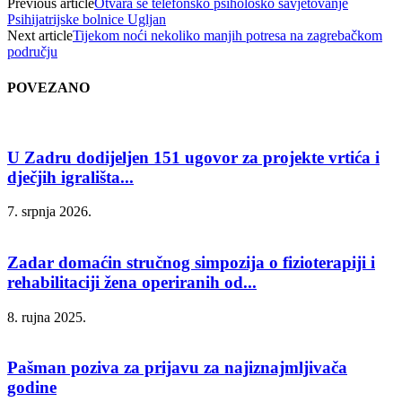
Previous article
Otvara se telefonsko psihološko savjetovanje
Psihijatrijske bolnice Ugljan
Next article
Tijekom noći nekoliko manjih potresa na zagrebačkom
području
POVEZANO
U Zadru dodijeljen 151 ugovor za projekte vrtića i
dječjih igrališta...
7. srpnja 2026.
Zadar domaćin stručnog simpozija o fizioterapiji i
rehabilitaciji žena operiranih od...
8. rujna 2025.
Pašman poziva za prijavu za najiznajmljivača
godine