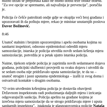
nužno držati se preporuka kako ne bismo dobili teže oblike bolesti.
”Za sve opcije se spremamo, ali najvažnija je prevencija”, poručila
je.
Policija će češće patrolirati ondje gdje se okuplja veći broj građana i
upozoravati ih da poštuju mjere, rekao je ministar unutarnjih poslova
Davor Božinović.
8
:
46
Unatoč stalnim i brojnim upozorenjima i apelu osobama kojima su
sanitarni inspektori, odnosno epidemiolozi odredili mjeru
samozolacije, istarska je policija utvrdila novih sedam kršenja mjera
samoizolacije, potvrdila je u petak ujutro istarska policija.
Naime, tijekom srijede policija je zaprimila novih sedamnaest dojava
građana, policijski službenici provjerili su svaku dojavu i utvrdili da
se sedam osoba nije pridržavalo uputa samoizolacije, te da su –
unatoč strogim i jasni uputama epidemiologa – izašli iz svog doma i
ostvarivali kontakte s drugim osobama.
“O svim utvrđenim kršenjima policija je dostavila obavijesti
Državnom inspektoratu radi poduzimanja daljnjih mjera i izricanja
odgovarajućih sankcija. Policija apelira na građane kojima je
izrečena mjera samoizolacije da se strogo pridržavaju mjere i uputa
sanitarnih inspektora”, istaknula je glasnogovornica policije
Nataša