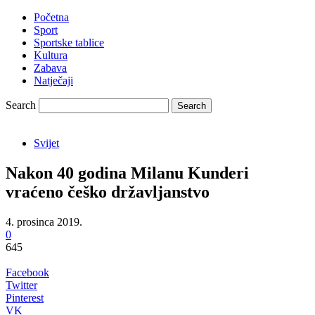
Početna
Sport
Sportske tablice
Kultura
Zabava
Natječaji
Search
Svijet
Nakon 40 godina Milanu Kunderi
vraćeno češko državljanstvo
4. prosinca 2019.
0
645
Facebook
Twitter
Pinterest
VK