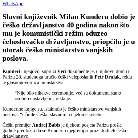
WhatsApp
Slavni književnik Milan Kundera dobio je
češko državljanstvo 40 godina nakon što
mu je komunistički režim oduzeo
čehoslovačko državljanstvo, priopćilo je u
utorak češko ministarstvo vanjskih
poslova.
Kunderi
i njegovoj supruzi
Veri
dokumente je, u njihovu domu u
Parizu 28. studenoga uručio češki veleposlanik
Petr Drulak
, rekla
je glasnogovornica ministarstva.
“Nije bilo nikakve ceremonije, već su dokumenti samo
osobno dostavljeni”, rekla je.
Kunderine knjige su, istaknulo je češko ministarstvo vanjskih
poslova, “učinile Češku slavnom u cijelome svijetu”.
Češki premijer
Andrej Babis
je tijekom posjeta Parizu prošle
godine predložio da se Kunderi i njegovoj supruzi dodijeli češko
državljanstvo.