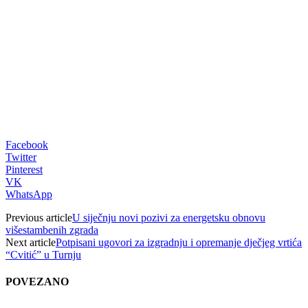
Facebook
Twitter
Pinterest
VK
WhatsApp
Previous article
U siječnju novi pozivi za energetsku obnovu
višestambenih zgrada
Next article
Potpisani ugovori za izgradnju i opremanje dječjeg vrtića
“Cvitić” u Turnju
POVEZANO