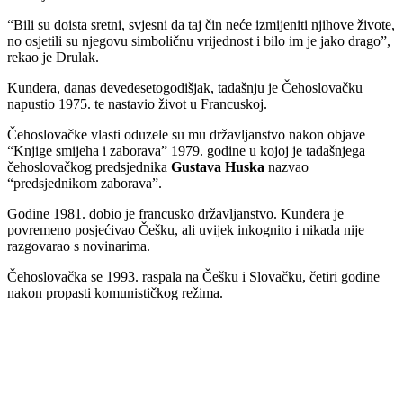
“Bili su doista sretni, svjesni da taj čin neće izmijeniti njihove živote,
no osjetili su njegovu simboličnu vrijednost i bilo im je jako drago”,
rekao je Drulak.
Kundera, danas devedesetogodišjak, tadašnju je Čehoslovačku
napustio 1975. te nastavio život u Francuskoj.
Čehoslovačke vlasti oduzele su mu državljanstvo nakon objave
“Knjige smijeha i zaborava” 1979. godine u kojoj je tadašnjega
čehoslovačkog predsjednika
Gustava Huska
nazvao
“predsjednikom zaborava”.
Godine 1981. dobio je francusko državljanstvo. Kundera je
povremeno posjećivao Češku, ali uvijek inkognito i nikada nije
razgovarao s novinarima.
Čehoslovačka se 1993. raspala na Češku i Slovačku, četiri godine
nakon propasti komunističkog režima.
00:00