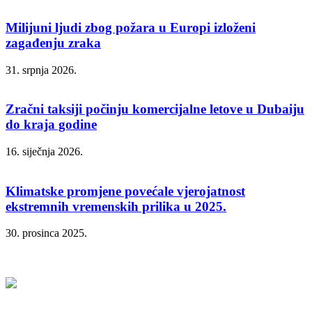
Milijuni ljudi zbog požara u Europi izloženi
zagađenju zraka
31. srpnja 2026.
Zračni taksiji počinju komercijalne letove u Dubaiju
do kraja godine
16. siječnja 2026.
Klimatske promjene povećale vjerojatnost
ekstremnih vremenskih prilika u 2025.
30. prosinca 2025.