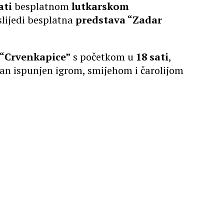
ati
besplatnom
lutkarskom
lijedi besplatna
predstava “Zadar
“Crvenkapice”
s početkom u
18 sati
,
 dan ispunjen igrom, smijehom i čarolijom