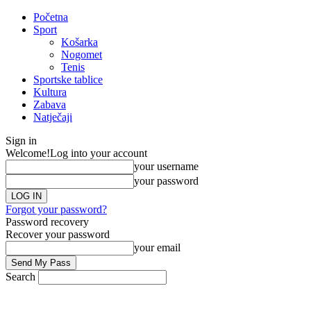
Početna
Sport
Košarka
Nogomet
Tenis
Sportske tablice
Kultura
Zabava
Natječaji
Sign in
Welcome!
Log into your account
your username
your password
Forgot your password?
Password recovery
Recover your password
your email
Search
8/08/2026 18:30
Impresum
Marketing
Pristup inf