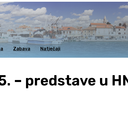
ra
Zabava
Natječaji
5. – predstave u H