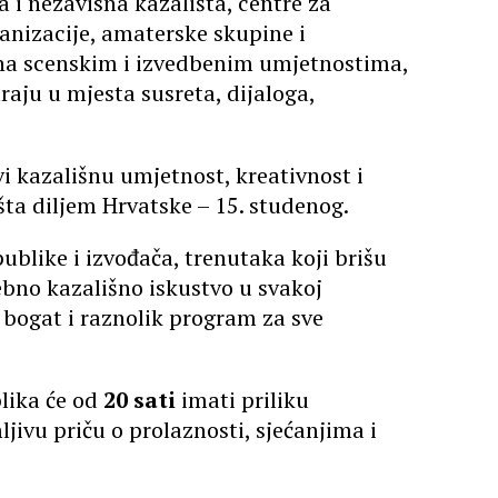
a i nezavisna kazališta, centre za
anizacije, amaterske skupine i
ena scenskim i izvedbenim umjetnostima,
raju u mjesta susreta, dijaloga,
i kazališnu umjetnost, kreativnost i
šta diljem Hrvatske – 15. studenog.
ublike i izvođača, trenutaka koji brišu
ebno kazališno iskustvo u svakoj
 bogat i raznolik program za sve
lika će od
20 sati
imati priliku
ljivu priču o prolaznosti, sjećanjima i