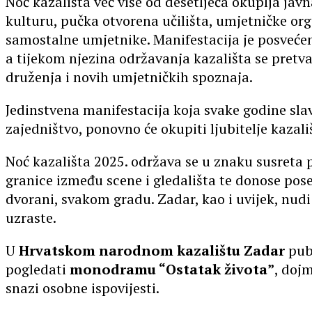
Noć kazališta već više od desetljeća okuplja javn
kulturu, pučka otvorena učilišta, umjetničke org
samostalne umjetnike. Manifestacija je posveć
a tijekom njezina održavanja kazališta se pretva
druženja i novih umjetničkih spoznaja.
Jedinstvena manifestacija koja svake godine slav
zajedništvo, ponovno će okupiti ljubitelje kazali
Noć kazališta 2025. održava se u znaku susreta p
granice između scene i gledališta te donose pos
dvorani, svakom gradu. Zadar, kao i uvijek, nudi
uzraste.
U
Hrvatskom narodnom kazalištu Zadar
pub
pogledati
monodramu “Ostatak života”
, dojm
snazi osobne ispovijesti.