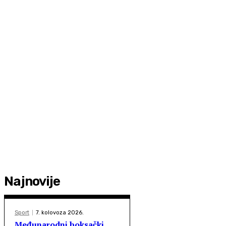
Najnovije
Sport
7. kolovoza 2026.
Međunarodni boksački