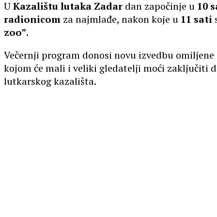
U
Kazalištu lutaka Zadar
dan započinje u
10 s
radionicom
za najmlađe, nakon koje u
11 sati
s
zoo”
.
Večernji program donosi novu izvedbu omiljene
kojom će mali i veliki gledatelji moći zaključiti
lutkarskog kazališta.
00:00