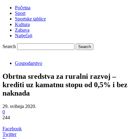
Početna
Sport
Sportske tablice
Kultura
Zabava
Natječaji
Search
Gospodarstvo
Obrtna sredstva za ruralni razvoj –
krediti uz kamatnu stopu od 0,5% i bez
naknada
29. svibnja 2020.
0
244
Facebook
Twitter