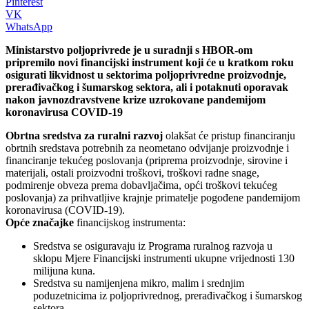
Pinterest
VK
WhatsApp
Ministarstvo poljoprivrede je u suradnji s HBOR-om
pripremilo novi financijski instrument koji će u kratkom roku
osigurati likvidnost u sektorima poljoprivredne proizvodnje,
prerađivačkog i šumarskog sektora, ali i potaknuti oporavak
nakon javnozdravstvene krize uzrokovane pandemijom
koronavirusa COVID-19
Obrtna sredstva za ruralni razvoj
olakšat će pristup financiranju
obrtnih sredstava potrebnih za neometano odvijanje proizvodnje i
financiranje tekućeg poslovanja (priprema proizvodnje, sirovine i
materijali, ostali proizvodni troškovi, troškovi radne snage,
podmirenje obveza prema dobavljačima, opći troškovi tekućeg
poslovanja) za prihvatljive krajnje primatelje pogođene pandemijom
koronavirusa (COVID-19).
Opće značajke
financijskog instrumenta:
Sredstva se osiguravaju iz Programa ruralnog razvoja u
sklopu Mjere Financijski instrumenti ukupne vrijednosti 130
milijuna kuna.
Sredstva su namijenjena mikro, malim i srednjim
poduzetnicima iz poljoprivrednog, prerađivačkog i šumarskog
sektora.