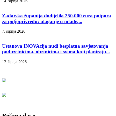
14. srpnja 2026.
Zadarska županija dodijelila 250.000 eura potpora
za poljoprivredu: ulaganje u mlade,...
7. srpnja 2026.
Ustanova INOVAcija nudi besplatna savjetovanja
poduzetnicima, obrtnicima i svima koji planiraju...
12. lipnja 2026.
Bošana d.o.o.