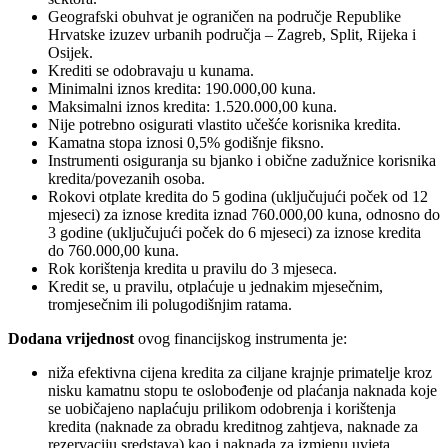
Geografski obuhvat je ograničen na područje Republike
Hrvatske izuzev urbanih područja – Zagreb, Split, Rijeka i
Osijek.
Krediti se odobravaju u kunama.
Minimalni iznos kredita: 190.000,00 kuna.
Maksimalni iznos kredita: 1.520.000,00 kuna.
Nije potrebno osigurati vlastito učešće korisnika kredita.
Kamatna stopa iznosi 0,5% godišnje fiksno.
Instrumenti osiguranja su bjanko i obične zadužnice korisnika
kredita/povezanih osoba.
Rokovi otplate kredita do 5 godina (uključujući poček od 12
mjeseci) za iznose kredita iznad 760.000,00 kuna, odnosno do
3 godine (uključujući poček do 6 mjeseci) za iznose kredita
do 760.000,00 kuna.
Rok korištenja kredita u pravilu do 3 mjeseca.
Kredit se, u pravilu, otplaćuje u jednakim mjesečnim,
tromjesečnim ili polugodišnjim ratama.
Dodana vrijednost
ovog financijskog instrumenta je:
niža efektivna cijena kredita za ciljane krajnje primatelje kroz
nisku kamatnu stopu te oslobođenje od plaćanja naknada koje
se uobičajeno naplaćuju prilikom odobrenja i korištenja
kredita (naknade za obradu kreditnog zahtjeva, naknade za
rezervaciju sredstava) kao i naknada za izmjenu uvjeta