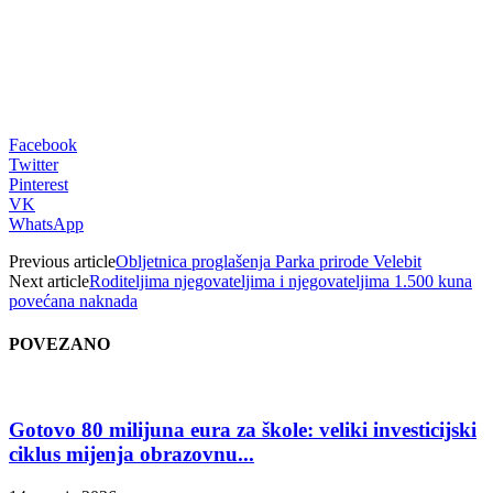
Facebook
Twitter
Pinterest
VK
WhatsApp
Previous article
Obljetnica proglašenja Parka prirode Velebit
Next article
Roditeljima njegovateljima i njegovateljima 1.500 kuna
povećana naknada
POVEZANO
Gotovo 80 milijuna eura za škole: veliki investicijski
ciklus mijenja obrazovnu...