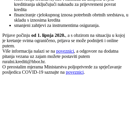
kreditiranja uključujući naknadu za prijevremeni povrat
kredita
financiranje cjelokupnog iznosa potrebnih obrtnih sredstava, u
skladu s iznosima kredita
smanjeni zahtjevi za instrumentima osiguranja.
Prijave počinju
od 1. lipnja 2020.
, a s obzirom na situaciju u kojoj
je kretanje svima ograničeno, prijava se može podnijeti i online
putem.
Više informacija nalazi se na
poveznici
, a odgovore na dodatna
pitanja vezana uz zajam možete postaviti putem
ruralni.krediti@hbor.hr
.
O preostalim mjerama Ministarstva poljoprivrede za sprječavanje
posljedica COVID-19 saznajte na
poveznici
.
00:00