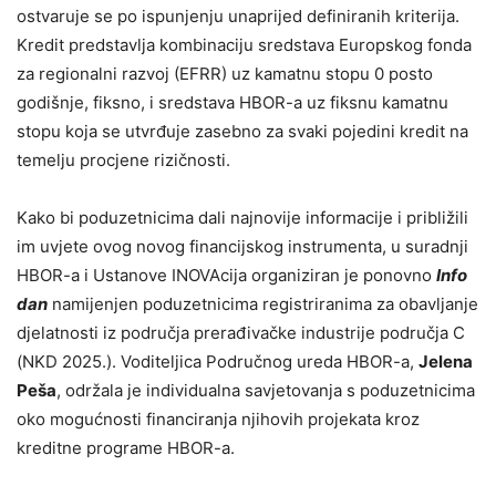
ostvaruje se po ispunjenju unaprijed definiranih kriterija.
Kredit predstavlja kombinaciju sredstava Europskog fonda
za regionalni razvoj (EFRR) uz kamatnu stopu 0 posto
godišnje, fiksno, i sredstava HBOR-a uz fiksnu kamatnu
stopu koja se utvrđuje zasebno za svaki pojedini kredit na
temelju procjene rizičnosti.
Kako bi poduzetnicima dali najnovije informacije i približili
im uvjete ovog novog financijskog instrumenta, u suradnji
HBOR-a i Ustanove INOVAcija organiziran je ponovno
Info
dan
namijenjen poduzetnicima registriranima za obavljanje
djelatnosti iz područja prerađivačke industrije područja C
(NKD 2025.). Voditeljica Područnog ureda HBOR-a,
Jelena
Peša
, održala je individualna savjetovanja s poduzetnicima
oko mogućnosti financiranja njihovih projekata kroz
kreditne programe HBOR-a.