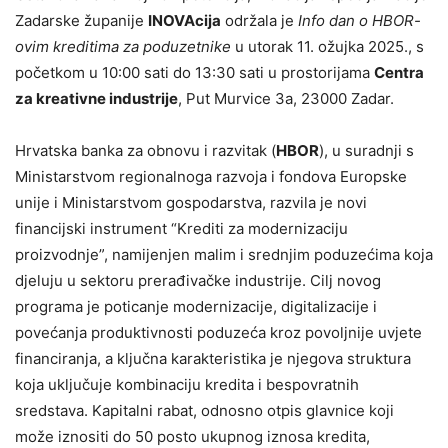
Zadarske županije
INOVAcija
održala je
Info dan o HBOR-
ovim kreditima za poduzetnike
u utorak 11. ožujka 2025., s
početkom u 10:00 sati do 13:30 sati u prostorijama
Centra
za kreativne industrije
, Put Murvice 3a, 23000 Zadar.
Hrvatska banka za obnovu i razvitak (
HBOR
), u suradnji s
Ministarstvom regionalnoga razvoja i fondova Europske
unije i Ministarstvom gospodarstva, razvila je novi
financijski instrument “Krediti za modernizaciju
proizvodnje”, namijenjen malim i srednjim poduzećima koja
djeluju u sektoru prerađivačke industrije. Cilj novog
programa je poticanje modernizacije, digitalizacije i
povećanja produktivnosti poduzeća kroz povoljnije uvjete
financiranja, a ključna karakteristika je njegova struktura
koja uključuje kombinaciju kredita i bespovratnih
sredstava. Kapitalni rabat, odnosno otpis glavnice koji
može iznositi do 50 posto ukupnog iznosa kredita,