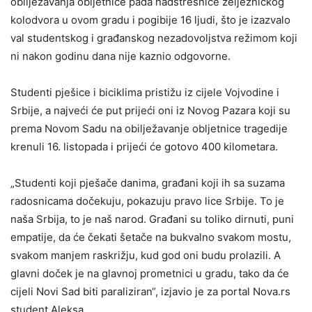
obilježavanja obljetnice pada nadstrešnice željezničkog
kolodvora u ovom gradu i pogibije 16 ljudi, što je izazvalo
val studentskog i građanskog nezadovoljstva režimom koji
ni nakon godinu dana nije kaznio odgovorne.
Studenti pješice i biciklima pristižu iz cijele Vojvodine i
Srbije, a najveći će put prijeći oni iz Novog Pazara koji su
prema Novom Sadu na obilježavanje obljetnice tragedije
krenuli 16. listopada i prijeći će gotovo 400 kilometara.
„Studenti koji pješače danima, građani koji ih sa suzama
radosnicama dočekuju, pokazuju pravo lice Srbije. To je
naša Srbija, to je naš narod. Građani su toliko dirnuti, puni
empatije, da će čekati šetače na bukvalno svakom mostu,
svakom manjem raskrižju, kud god oni budu prolazili. A
glavni doček je na glavnoj prometnici u gradu, tako da će
cijeli Novi Sad biti paraliziran“, izjavio je za portal Nova.rs
student Aleksa.