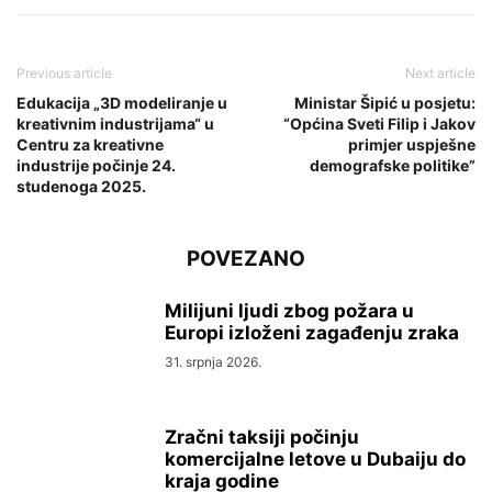
Previous article
Next article
Edukacija „3D modeliranje u
Ministar Šipić u posjetu:
kreativnim industrijama“ u
“Općina Sveti Filip i Jakov
Centru za kreativne
primjer uspješne
industrije počinje 24.
demografske politike”
studenoga 2025.
POVEZANO
Milijuni ljudi zbog požara u
Europi izloženi zagađenju zraka
31. srpnja 2026.
Zračni taksiji počinju
komercijalne letove u Dubaiju do
kraja godine