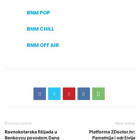
BNM POP
BNM CHILL
BNM OFF AIR
Previous article
Next article
Ravnokotarska fišijada u
Platforma ZDoctor.hr:
Benkovcu povodom Dana
Pametnija i održivija