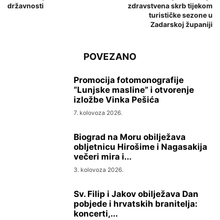
državnosti
zdravstvena skrb tijekom
turističke sezone u
Zadarskoj županiji
POVEZANO
Promocija fotomonografije
“Lunjske masline” i otvorenje
izložbe Vinka Pešića
7. kolovoza 2026.
Biograd na Moru obilježava
obljetnicu Hirošime i Nagasakija
večeri mira i...
3. kolovoza 2026.
Sv. Filip i Jakov obilježava Dan
pobjede i hrvatskih branitelja:
koncerti,...