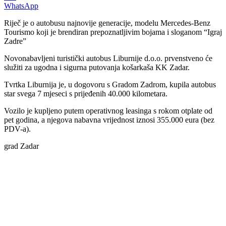
WhatsApp
Riječ je o autobusu najnovije generacije, modelu Mercedes-Benz
Tourismo koji je brendiran prepoznatljivim bojama i sloganom “Igraj
Zadre”
Novonabavljeni turistički autobus Liburnije d.o.o. prvenstveno će
služiti za ugodna i sigurna putovanja košarkaša KK Zadar.
Tvrtka Liburnija je, u dogovoru s Gradom Zadrom, kupila autobus
star svega 7 mjeseci s prijeđenih 40.000 kilometara.
Vozilo je kupljeno putem operativnog leasinga s rokom otplate od
pet godina, a njegova nabavna vrijednost iznosi 355.000 eura (bez
PDV-a).
grad Zadar
00:00