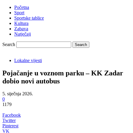
Početna
Sport
Sportske tablice
Kultura
Zabava
Natječaji
Search
Lokalne vijesti
Pojačanje u voznom parku – KK Zadar
dobio novi autobus
5. siječnja 2026.
0
1179
Facebook
Twitter
Pinterest
VK