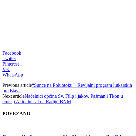
Facebook
Twitter
Pinterest
VK
WhatsApp
Previous article
“Sunce na Poluotoku”- Revijalni program lutkarskih
predstava
Next article
Načelnici općina Sv. Filip i jakov, Pašman i Tkon u
emisiji Aktualni sat na Radiju BNM
POVEZANO