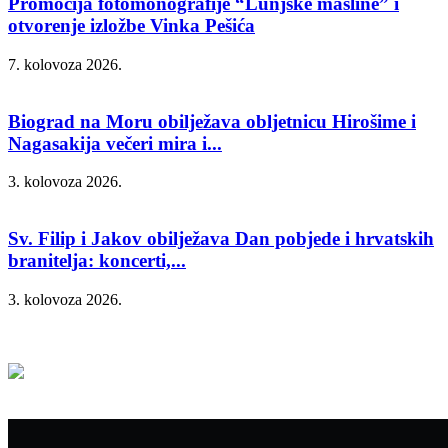
Promocija fotomonografije “Lunjske masline” i
otvorenje izložbe Vinka Pešića
7. kolovoza 2026.
Biograd na Moru obilježava obljetnicu Hirošime i
Nagasakija večeri mira i...
3. kolovoza 2026.
Sv. Filip i Jakov obilježava Dan pobjede i hrvatskih
branitelja: koncerti,...
3. kolovoza 2026.