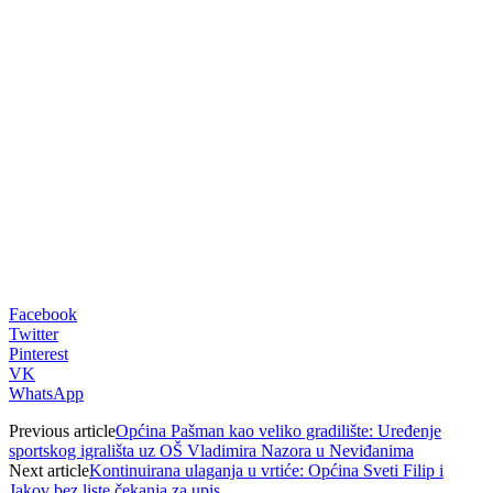
00:00
Facebook
Twitter
Pinterest
VK
WhatsApp
Previous article
Općina Pašman kao veliko gradilište: Uređenje
sportskog igrališta uz OŠ Vladimira Nazora u Neviđanima
Next article
Kontinuirana ulaganja u vrtiće: Općina Sveti Filip i
Jakov bez liste čekanja za upis