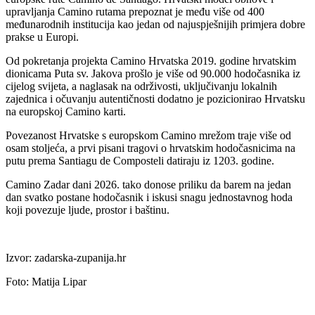
upravljanja Camino rutama prepoznat je među više od 400
međunarodnih institucija kao jedan od najuspješnijih primjera dobre
prakse u Europi.
Od pokretanja projekta Camino Hrvatska 2019. godine hrvatskim
dionicama Puta sv. Jakova prošlo je više od 90.000 hodočasnika iz
cijelog svijeta, a naglasak na održivosti, uključivanju lokalnih
zajednica i očuvanju autentičnosti dodatno je pozicionirao Hrvatsku
na europskoj Camino karti.
Povezanost Hrvatske s europskom Camino mrežom traje više od
osam stoljeća, a prvi pisani tragovi o hrvatskim hodočasnicima na
putu prema Santiagu de Composteli datiraju iz 1203. godine.
Camino Zadar dani 2026. tako donose priliku da barem na jedan
dan svatko postane hodočasnik i iskusi snagu jednostavnog hoda
koji povezuje ljude, prostor i baštinu.
Izvor: zadarska-zupanija.hr
Foto: Matija Lipar