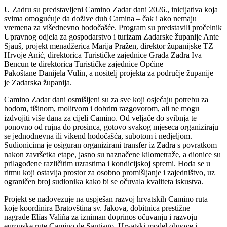
U Zadru su predstavljeni Camino Zadar dani 2026., inicijativa koja
svima omogućuje da dožive duh Camina – čak i ako nemaju
vremena za višednevno hodočašće. Program su predstavili pročelnik
Upravnog odjela za gospodarstvo i turizam Zadarske županije Ante
Sjauš, projekt menadžerica Marija Pražen, direktor županijske TZ
Hrvoje Anić, direktorica
Turističke zajednice Grada Zadra
Iva
Bencun te direktorica
Turističke zajednice Općine
Pakoštane
Danijela Vulin, a nositelj projekta za područje županije
je
Zadarska županija
.
Camino Zadar dani osmišljeni su za sve koji osjećaju potrebu za
hodom, tišinom, molitvom i dobrim razgovorom, ali ne mogu
izdvojiti više dana za cijeli Camino. Od veljače do svibnja te
ponovno od rujna do prosinca, gotovo svakog mjeseca organiziraju
se jednodnevna ili vikend hodočašća, subotom i nedjeljom.
Sudionicima je osiguran organizirani transfer iz Zadra s povratkom
nakon završetka etape, jasno su naznačene kilometraže, a dionice su
prilagođene različitim uzrastima i kondicijskoj spremi. Hoda se u
ritmu koji ostavlja prostor za osobno promišljanje i zajedništvo, uz
ograničen broj sudionika kako bi se očuvala kvaliteta iskustva.
Projekt se nadovezuje na uspješan razvoj hrvatskih Camino ruta
koje koordinira
Bratovština sv. Jakova
, dobitnica prestižne
nagrade
Elías Valiña
za izniman doprinos očuvanju i razvoju
europske rute
Camino de Santiago
. Hrvatski model obnove i