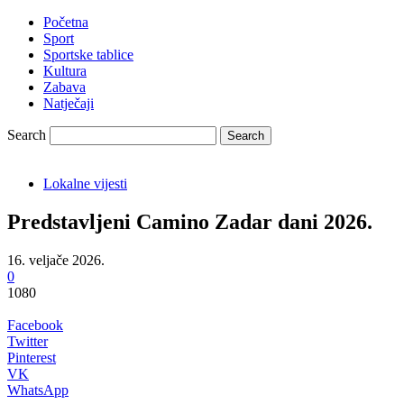
Početna
Sport
Sportske tablice
Kultura
Zabava
Natječaji
Search
Lokalne vijesti
Predstavljeni Camino Zadar dani 2026.
16. veljače 2026.
0
1080
Facebook
Twitter
Pinterest
VK
WhatsApp