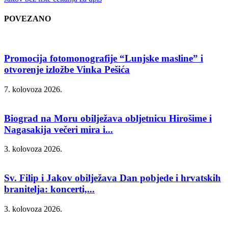
POVEZANO
Promocija fotomonografije “Lunjske masline” i
otvorenje izložbe Vinka Pešića
7. kolovoza 2026.
Biograd na Moru obilježava obljetnicu Hirošime i
Nagasakija večeri mira i...
3. kolovoza 2026.
Sv. Filip i Jakov obilježava Dan pobjede i hrvatskih
branitelja: koncerti,...
3. kolovoza 2026.