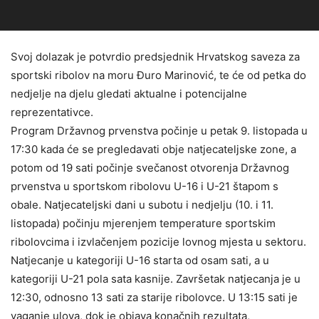
Svoj dolazak je potvrdio predsjednik Hrvatskog saveza za
sportski ribolov na moru Đuro Marinović, te će od petka do
nedjelje na djelu gledati aktualne i potencijalne
reprezentativce.
Program Državnog prvenstva počinje u petak 9. listopada u
17:30 kada će se pregledavati obje natjecateljske zone, a
potom od 19 sati počinje svečanost otvorenja Državnog
prvenstva u sportskom ribolovu U-16 i U-21 štapom s
obale. Natjecateljski dani u subotu i nedjelju (10. i 11.
listopada) počinju mjerenjem temperature
sportskim
ribolovcima i izvlačenjem pozicije lovnog mjesta u sektoru.
Natjecanje u kategoriji U-16 starta od osam sati, a u
kategoriji U-21 pola sata kasnije. Završetak natjecanja je u
12:30, odnosno 13 sati za starije ribolovce. U 13:15 sati je
vaganje ulova, dok je objava konačnih rezultata,