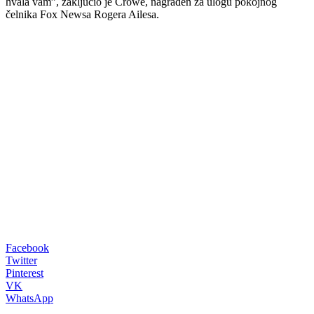
hvala vam”, zaključio je Crowe, nagrađen za ulogu pokojnog
čelnika Fox Newsa Rogera Ailesa.
00:00
Facebook
Twitter
Pinterest
VK
WhatsApp