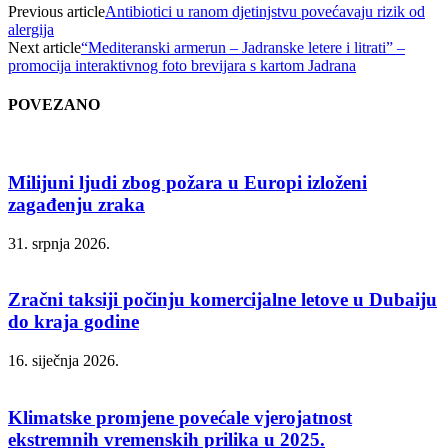
Previous article
Antibiotici u ranom djetinjstvu povećavaju rizik od
alergija
Next article
“Mediteranski armerun – Jadranske letere i litrati” –
promocija interaktivnog foto brevijara s kartom Jadrana
POVEZANO
Milijuni ljudi zbog požara u Europi izloženi
zagađenju zraka
31. srpnja 2026.
Zračni taksiji počinju komercijalne letove u Dubaiju
do kraja godine
16. siječnja 2026.
Klimatske promjene povećale vjerojatnost
ekstremnih vremenskih prilika u 2025.