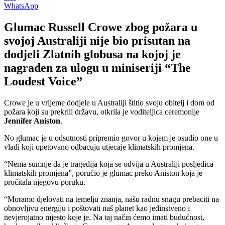
WhatsApp
Glumac Russell Crowe zbog požara u
svojoj Australiji nije bio prisutan na
dodjeli Zlatnih globusa na kojoj je
nagrađen za ulogu u miniseriji “The
Loudest Voice”
Crowe je u vrijeme dodjele u Australiji štitio svoju obitelj i dom od
požara koji su prekrili državu, otkrila je voditeljica ceremonije
Jennifer Aniston
.
No glumac je u odsutnosti pripremio govor u kojem je osudio one u
vladi koji opetovano odbacuju utjecaje klimatskih promjena.
“Nema sumnje da je tragedija koja se odvija u Australiji posljedica
klimatskih promjena”, poručio je glumac preko Aniston koja je
pročitala njegovu poruku.
“Moramo djelovati na temelju znanja, našu radnu snagu prebaciti na
obnovljivu energiju i poštovati naš planet kao jedinstveno i
nevjerojatno mjesto koje je. Na taj način ćemo imati budućnost,