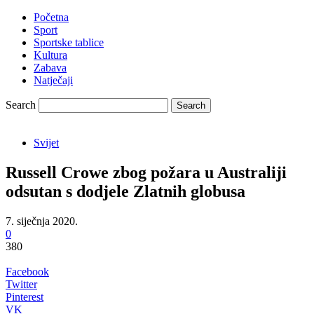
Početna
Sport
Sportske tablice
Kultura
Zabava
Natječaji
Search
Svijet
Russell Crowe zbog požara u Australiji
odsutan s dodjele Zlatnih globusa
7. siječnja 2020.
0
380
Facebook
Twitter
Pinterest
VK