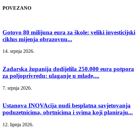
POVEZANO
Gotovo 80 milijuna eura za škole: veliki investicijski
ciklus mijenja obrazovnu...
14. srpnja 2026.
Zadarska županija dodijelila 250.000 eura potpora
za poljoprivredu: ulaganje u mlade,...
7. srpnja 2026.
Ustanova INOVAcija nudi besplatna savjetovanja
poduzetnicima, obrtnicima i svima koji planiraju...
12. lipnja 2026.