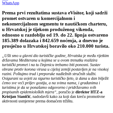
WhatsApp
Prema prvi rezultatima sustava
eVisitor
, koji sadrži
promet ostvaren u komercijalnom i
nekomercijalnom segmentu te nautičkom charteru,
u Hrvatskoj je tijekom
produženog vikenda
,
odnosno u razdoblju
od 19. do 22. lipnja
ostvareno
185.389 dolazaka
i
842.659 noćenja
, a
dnevno je
prosječno u Hrvatskoj boravilo oko 210.000 turista
.
„Ušli smo u glavni dio turističke godine, Hrvatska je među rijetkim
državama Mediterana u kojima se u ovom trenutku realizira
turistički promet i na tu činjenicu trebamo biti ponosni. Sustav
obrane protiv korona virusa u cijeloj zemlji postavljen je na visokoj
razini. Poštujmo trud i preporuke nadležnih stručnih službi.
Osigurani su uvjeti za sigurno turističko ljeto, iz dana u dan bilježit
ćemo sve veći priljev gostiju, a na svima nama, i građanima i
turistima je da se ponašamo odgovorno i pridržavamo svih
propisanih epidemioloških mjera“,
poručio je
direktor HTZ-a
Kristjan Staničić
, nadodavši kako za koji dan kreću promotivne
aktivnosti usmjerene prema domaćem tržištu.