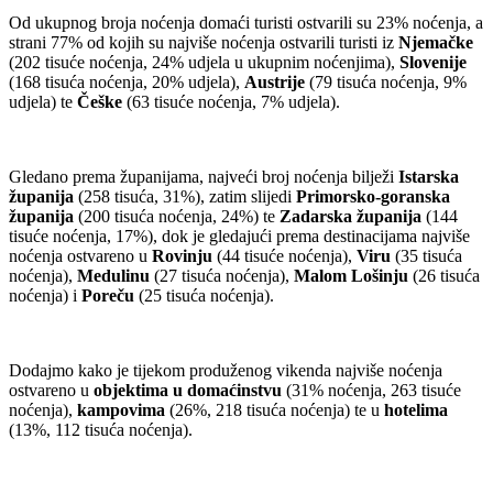
Od ukupnog broja noćenja domaći turisti ostvarili su 23% noćenja, a
strani 77% od kojih su najviše noćenja ostvarili turisti iz
Njemačke
(202 tisuće noćenja, 24% udjela u ukupnim noćenjima),
Slovenije
(168 tisuća noćenja, 20% udjela),
Austrije
(79 tisuća noćenja, 9%
udjela) te
Češke
(63 tisuće noćenja, 7% udjela).
Gledano prema županijama, najveći broj noćenja bilježi
Istarska
županija
(258 tisuća, 31%), zatim slijedi
Primorsko-goranska
županija
(200 tisuća noćenja, 24%) te
Zadarska županija
(144
tisuće noćenja, 17%), dok je gledajući prema destinacijama najviše
noćenja ostvareno u
Rovinju
(44 tisuće noćenja),
Viru
(35 tisuća
noćenja),
Medulinu
(27 tisuća noćenja),
Malom Lošinju
(26 tisuća
noćenja) i
Poreču
(25 tisuća noćenja).
Dodajmo kako je tijekom produženog vikenda najviše noćenja
ostvareno u
objektima u domaćinstvu
(31% noćenja, 263 tisuće
noćenja),
kampovima
(26%, 218 tisuća noćenja) te u
hotelima
(13%, 112 tisuća noćenja).