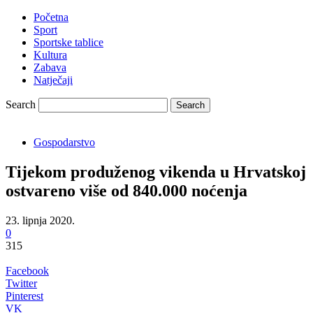
Početna
Sport
Sportske tablice
Kultura
Zabava
Natječaji
Search
Gospodarstvo
Tijekom produženog vikenda u Hrvatskoj
ostvareno više od 840.000 noćenja
23. lipnja 2020.
0
315
Facebook
Twitter
Pinterest
VK