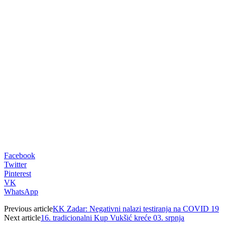
00:00
Facebook
Twitter
Pinterest
VK
WhatsApp
Previous article
KK Zadar: Negativni nalazi testiranja na COVID 19
Next article
16. tradicionalni Kup Vukšić kreće 03. srpnja