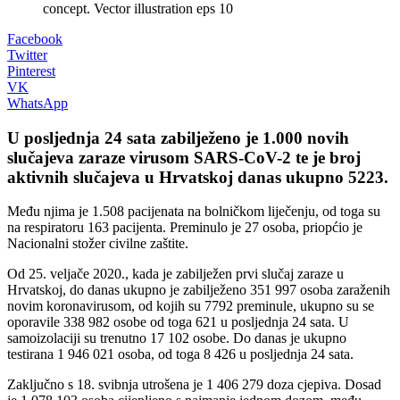
concept. Vector illustration eps 10
Facebook
Twitter
Pinterest
VK
WhatsApp
U posljednja 24 sata zabilježeno je 1.000 novih
slučajeva zaraze virusom SARS-CoV-2 te je broj
aktivnih slučajeva u Hrvatskoj danas ukupno 5223.
Među njima je 1.508 pacijenata na bolničkom liječenju, od toga su
na respiratoru 163 pacijenta. Preminulo je 27 osoba, priopćio je
Nacionalni stožer civilne zaštite.
Od 25. veljače 2020., kada je zabilježen prvi slučaj zaraze u
Hrvatskoj, do danas ukupno je zabilježeno 351 997 osoba zaraženih
novim koronavirusom, od kojih su 7792 preminule, ukupno su se
oporavile 338 982 osobe od toga 621 u posljednja 24 sata. U
samoizolaciji su trenutno 17 102 osobe. Do danas je ukupno
testirana 1 946 021 osoba, od toga 8 426 u posljednja 24 sata.
Zaključno s 18. svibnja utrošena je 1 406 279 doza cjepiva. Dosad