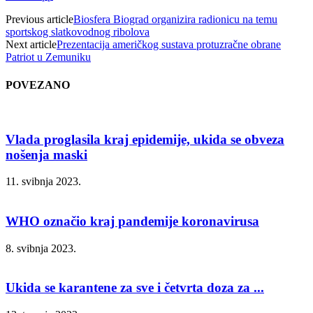
Previous article
Biosfera Biograd organizira radionicu na temu
sportskog slatkovodnog ribolova
Next article
Prezentacija američkog sustava protuzračne obrane
Patriot u Zemuniku
POVEZANO
Vlada proglasila kraj epidemije, ukida se obveza
nošenja maski
11. svibnja 2023.
WHO označio kraj pandemije koronavirusa
8. svibnja 2023.
Ukida se karantene za sve i četvrta doza za ...