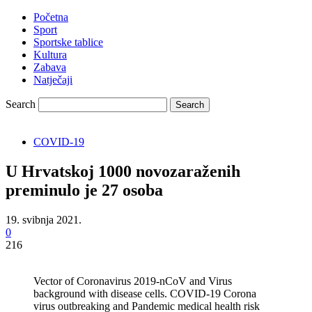
Početna
Sport
Sportske tablice
Kultura
Zabava
Natječaji
Search
COVID-19
U Hrvatskoj 1000 novozaraženih
preminulo je 27 osoba
19. svibnja 2021.
0
216
Vector of Coronavirus 2019-nCoV and Virus
background with disease cells. COVID-19 Corona
virus outbreaking and Pandemic medical health risk