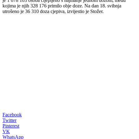
je 1 078 103 osoba cijepljeno s najmanje jednom dozom, među
kojima je njih 328 176 primilo obje doze. Na dan 18. svibnja
utrošeno je 36 310 doza cjepiva, izvijestio je Stožer.
00:00
Facebook
Twitter
Pinterest
VK
WhatsApp