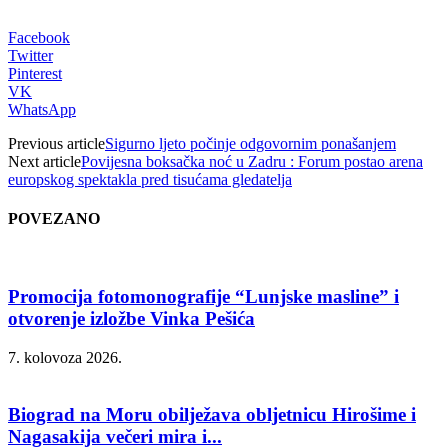
Facebook
Twitter
Pinterest
VK
WhatsApp
Previous article
Sigurno ljeto počinje odgovornim ponašanjem
Next article
Povijesna boksačka noć u Zadru : Forum postao arena
europskog spektakla pred tisućama gledatelja
POVEZANO
Promocija fotomonografije “Lunjske masline” i
otvorenje izložbe Vinka Pešića
7. kolovoza 2026.
Biograd na Moru obilježava obljetnicu Hirošime i
Nagasakija večeri mira i...