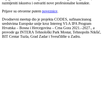
razmijeniti iskustva i ostvariti nove profesionalne kontakte.
Prijave su otvorene putem
poveznice
.
Dvodnevni meetup dio je projekta CODES, sufinanciranog
sredstvima Europske unije kroz Interreg VI-A IPA Program
Hrvatska – Bosna i Hercegovina – Crna Gora 2021.–2027., a
provode ga INTERA Tehnološki Park Mostar, Tehnopolis Nikšić,
BIT Centar Tuzla, Grad Zadar i Sveučilište u Zadru.
00:00