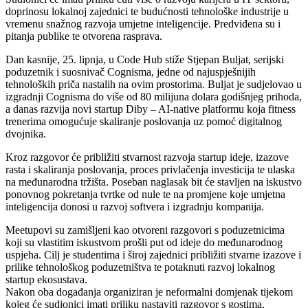
doprinosu lokalnoj zajednici te budućnosti tehnološke industrije u
vremenu snažnog razvoja umjetne inteligencije. Predviđena su i
pitanja publike te otvorena rasprava.
Dan kasnije, 25. lipnja, u Code Hub stiže Stjepan Buljat, serijski
poduzetnik i suosnivač Cognisma, jedne od najuspješnijih
tehnoloških priča nastalih na ovim prostorima. Buljat je sudjelovao u
izgradnji Cognisma do više od 80 milijuna dolara godišnjeg prihoda,
a danas razvija novi startup Diby – AI-native platformu koja fitness
trenerima omogućuje skaliranje poslovanja uz pomoć digitalnog
dvojnika.
Kroz razgovor će približiti stvarnost razvoja startup ideje, izazove
rasta i skaliranja poslovanja, proces privlačenja investicija te ulaska
na međunarodna tržišta. Poseban naglasak bit će stavljen na iskustvo
ponovnog pokretanja tvrtke od nule te na promjene koje umjetna
inteligencija donosi u razvoj softvera i izgradnju kompanija.
Meetupovi su zamišljeni kao otvoreni razgovori s poduzetnicima
koji su vlastitim iskustvom prošli put od ideje do međunarodnog
uspjeha. Cilj je studentima i široj zajednici približiti stvarne izazove i
prilike tehnološkog poduzetništva te potaknuti razvoj lokalnog
startup ekosustava.
Nakon oba događanja organiziran je neformalni domjenak tijekom
kojeg će sudionici imati priliku nastaviti razgovor s gostima,