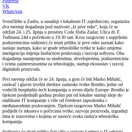
Pinterest
VK
WhatsApp
Sveučilište u Zadru, u suradnji s lokalnom IT zajednicom, organizira
dva meetup događanja pod nazivom „Iz prve ruke“, koja će se
održati 24. i 25. lipnja u prostoru Code Huba Zadar, Ulica dr. F.
Tuđmana 24d s početkom u 19:30 sati. Kroz razgovore s uspješnim
poduzetnicima sudionici će imati priliku iz prve ruke saznati kako
nastaju startupi, kako se grade tehnološke tvrtke te kako umjetna
inteligencija mijenja budućnost poslovanja i razvoja softvera. Oba
događanja namijenjena su studentima, developerima, poduzetnicima
i svima zainteresiranima za tehnologiju, startup ekosustav i razvoj
digitalnih proizvoda.
Prvi meetup održat će se 24. lipnja, a gost će biti Marko Mišulić,
osnivač i glavni izvršni direktor zadarske tvrtke Rentlio, jedne od
vodećih hospitality-tech kompanija u ovom dijelu Europe. Rentlio je
tijekom posljednjih godina prošao put od lokalne startup ideje do
etablirane IT kompanije s više od četrdeset zaposlenika i
međunarodnim poslovanjem. Tijekom razgovora Marko Mišulić
podijelit će iskustva o počecima tvrtke, razvoju proizvoda, izgradnji
tima te izazovima s kojima se susreće svaka rastuća tehnološka
kompanija.
Sudionici će imati priliku čuti više o razvoju karijera u IT sektoru,