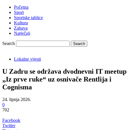
Početna
Sport
Sportske tablice
Kultura
Zabava
Natječaji
Search
Lokalne vijesti
U Zadru se održava dvodnevni IT meetup
„Iz prve ruke“ uz osnivače Rentlija i
Cognisma
24. lipnja 2026.
0
702
Facebook
Twitter