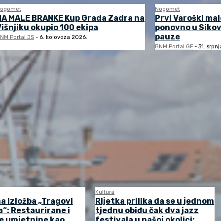
ogomet
Nogomet
NA MALE BRANKE Kup Grada Zadra na
Prvi Varoški ma
Višnjiku okupio 100 ekipa
ponovno u Sikov
pauze
NM Portal JS
-
6. kolovoza 2026.
BNM Portal GF
-
31. srpn
Kultura
a izložba „Tragovi
Rijetka prilika da se u jednom
“: Restaurirane i
tjednu obiđu čak dva jazz
e umjetnine kao
festivala u našoj okolici: