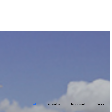
All
Košarka
Nogomet
Tenis