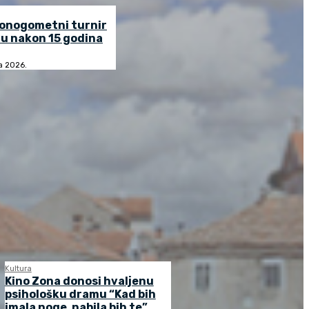
lonogometni turnir
u nakon 15 godina
ja 2026.
Kultura
Kino Zona donosi hvaljenu
psihološku dramu “Kad bih
imala noge, nabila bih te”