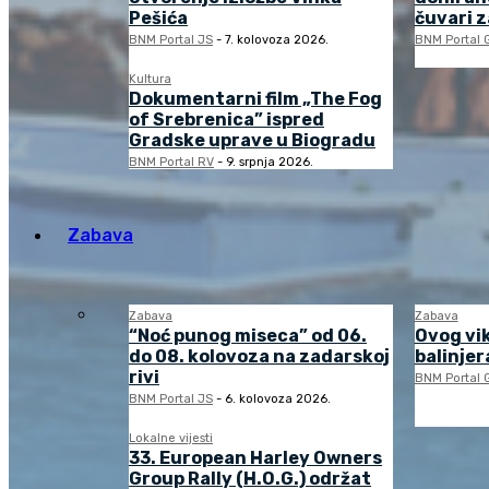
Pešića
čuvari 
BNM Portal JS
-
7. kolovoza 2026.
BNM Portal 
Kultura
Dokumentarni film „The Fog
of Srebrenica” ispred
Gradske uprave u Biogradu
BNM Portal RV
-
9. srpnja 2026.
Zabava
Zabava
Zabava
“Noć punog miseca” od 06.
Ovog vi
do 08. kolovoza na zadarskoj
balinjera
rivi
BNM Portal 
BNM Portal JS
-
6. kolovoza 2026.
Lokalne vijesti
33. European Harley Owners
Group Rally (H.O.G.) održat