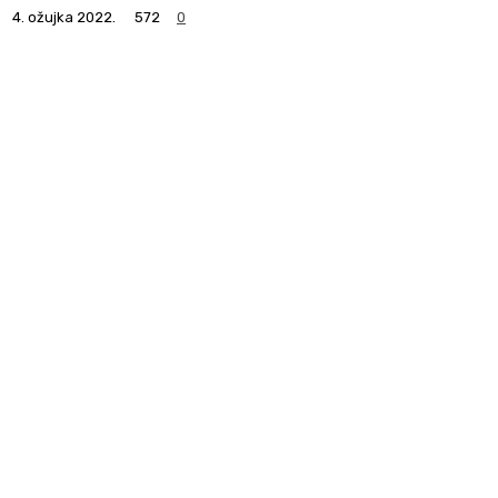
4. ožujka 2022.
572
0