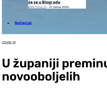
će se u Biogradu
BNM Portal JS
-
31. srpnja 2026.
Natječaji
COVID-19
U županiji premin
novooboljelih