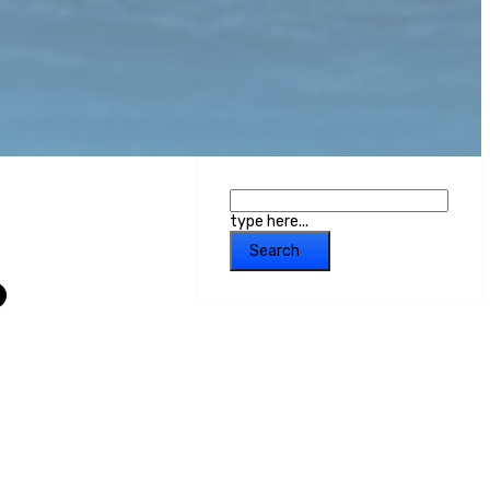
type here...
Search
6