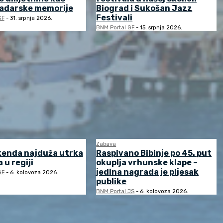
zadarske memorije
Biograd i Sukošan Jazz
Festivali
GF
-
31. srpnja 2026.
BNM Portal GF
-
15. srpnja 2026.
Zabava
kenda najduža utrka
Raspivano Bibinje po 45. put
 u regiji
okuplja vrhunske klape –
jedina nagrada je pljesak
GF
-
6. kolovoza 2026.
publike
BNM Portal JS
-
6. kolovoza 2026.