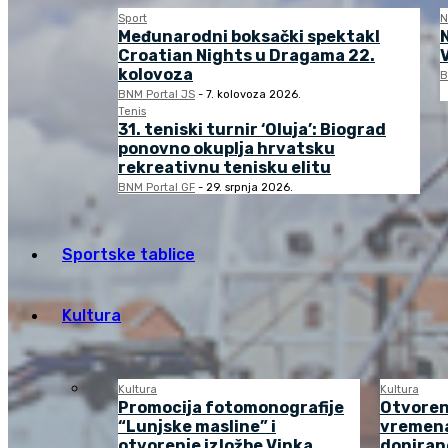
Sport
N
Međunarodni boksački spektakl
Croatian Nights u Dragama 22.
kolovoza
B
BNM Portal JS
-
7. kolovoza 2026.
Tenis
31. teniski turnir ‘Oluja’: Biograd
ponovno okuplja hrvatsku
rekreativnu tenisku elitu
BNM Portal GF
-
29. srpnja 2026.
Sportske tablice
Kultura
Kultura
Kultura
Promocija fotomonografije
Otvoren
“Lunjske masline” i
vremena
otvorenje izložbe Vinka
doniran