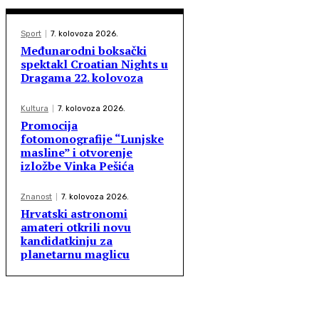
Sport
7. kolovoza 2026.
Međunarodni boksački
spektakl Croatian Nights u
Dragama 22. kolovoza
Kultura
7. kolovoza 2026.
Promocija
fotomonografije “Lunjske
masline” i otvorenje
izložbe Vinka Pešića
Znanost
7. kolovoza 2026.
Hrvatski astronomi
amateri otkrili novu
kandidatkinju za
planetarnu maglicu