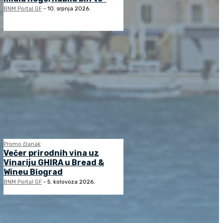
BNM Portal GF
-
10. srpnja 2026.
Promo članak
Večer prirodnih vina uz
Vinariju GHIRA u Bread &
Wineu Biograd
BNM Portal GF
-
5. kolovoza 2026.