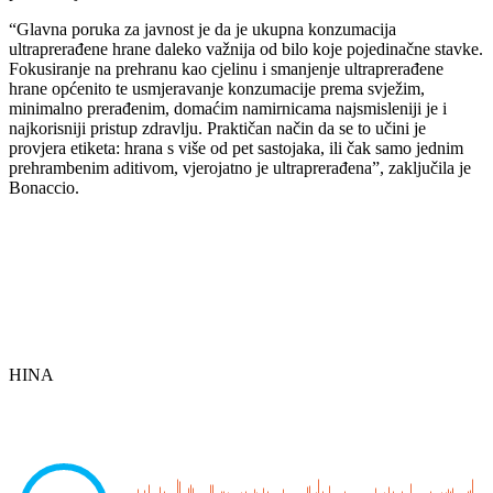
“Glavna poruka za javnost je da je ukupna konzumacija
ultraprerađene hrane daleko važnija od bilo koje pojedinačne stavke.
Fokusiranje na prehranu kao cjelinu i smanjenje ultraprerađene
hrane općenito te usmjeravanje konzumacije prema svježim,
minimalno prerađenim, domaćim namirnicama najsmisleniji je i
najkorisniji pristup zdravlju. Praktičan način da se to učini je
provjera etiketa: hrana s više od pet sastojaka, ili čak samo jednim
prehrambenim aditivom, vjerojatno je ultraprerađena”, zaključila je
Bonaccio.
HINA