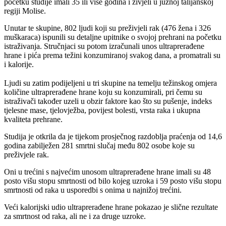
početku studije imali 35 ili više godina i živjeli u južnoj talijanskoj
regiji Molise.
Unutar te skupine, 802 ljudi koji su preživjeli rak (476 žena i 326
muškaraca) ispunili su detaljne upitnike o svojoj prehrani na početku
istraživanja. Stručnjaci su potom izračunali unos ultraprerađene
hrane i pića prema težini konzumiranoj svakog dana, a promatrali su
i kalorije.
Ljudi su zatim podijeljeni u tri skupine na temelju težinskog omjera
količine ultraprerađene hrane koju su konzumirali, pri čemu su
istraživači također uzeli u obzir faktore kao što su pušenje, indeks
tjelesne mase, tjelovježba, povijest bolesti, vrsta raka i ukupna
kvaliteta prehrane.
Studija je otkrila da je tijekom prosječnog razdoblja praćenja od 14,6
godina zabilježen 281 smrtni slučaj među 802 osobe koje su
preživjele rak.
Oni u trećini s najvećim unosom ultraprerađene hrane imali su 48
posto višu stopu smrtnosti od bilo kojeg uzroka i 59 posto višu stopu
smrtnosti od raka u usporedbi s onima u najnižoj trećini.
Veći kalorijski udio ultraprerađene hrane pokazao je slične rezultate
za smrtnost od raka, ali ne i za druge uzroke.