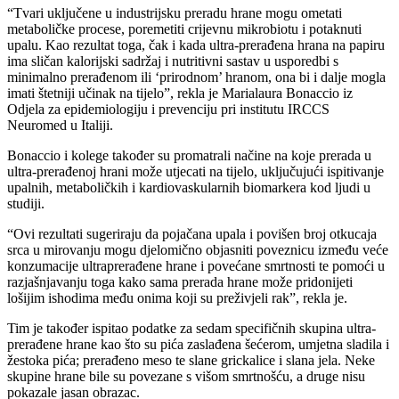
“Tvari uključene u industrijsku preradu hrane mogu ometati
metaboličke procese, poremetiti crijevnu mikrobiotu i potaknuti
upalu. Kao rezultat toga, čak i kada ultra-prerađena hrana na papiru
ima sličan kalorijski sadržaj i nutritivni sastav u usporedbi s
minimalno prerađenom ili ‘prirodnom’ hranom, ona bi i dalje mogla
imati štetniji učinak na tijelo”, rekla je Marialaura Bonaccio iz
Odjela za epidemiologiju i prevenciju pri institutu IRCCS
Neuromed u Italiji.
Bonaccio i kolege također su promatrali načine na koje prerada u
ultra-prerađenoj hrani može utjecati na tijelo, uključujući ispitivanje
upalnih, metaboličkih i kardiovaskularnih biomarkera kod ljudi u
studiji.
“Ovi rezultati sugeriraju da pojačana upala i povišen broj otkucaja
srca u mirovanju mogu djelomično objasniti poveznicu između veće
konzumacije ultraprerađene hrane i povećane smrtnosti te pomoći u
razjašnjavanju toga kako sama prerada hrane može pridonijeti
lošijim ishodima među onima koji su preživjeli rak”, rekla je.
Tim je također ispitao podatke za sedam specifičnih skupina ultra-
prerađene hrane kao što su pića zaslađena šećerom, umjetna sladila i
žestoka pića; prerađeno meso te slane grickalice i slana jela. Neke
skupine hrane bile su povezane s višom smrtnošću, a druge nisu
pokazale jasan obrazac.