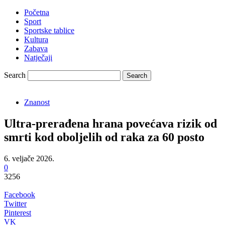
Početna
Sport
Sportske tablice
Kultura
Zabava
Natječaji
Search
Znanost
Ultra-prerađena hrana povećava rizik od
smrti kod oboljelih od raka za 60 posto
6. veljače 2026.
0
3256
Facebook
Twitter
Pinterest
VK