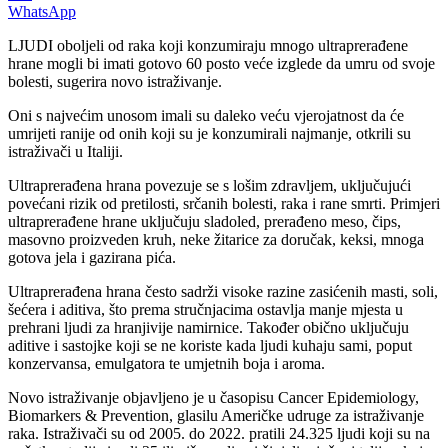
WhatsApp
LJUDI oboljeli od raka koji konzumiraju mnogo ultraprerađene
hrane mogli bi imati gotovo 60 posto veće izglede da umru od svoje
bolesti, sugerira novo istraživanje.
Oni s najvećim unosom imali su daleko veću vjerojatnost da će
umrijeti ranije od onih koji su je konzumirali najmanje, otkrili su
istraživači u Italiji.
Ultraprerađena hrana povezuje se s lošim zdravljem, uključujući
povećani rizik od pretilosti, srčanih bolesti, raka i rane smrti. Primjeri
ultraprerađene hrane uključuju sladoled, prerađeno meso, čips,
masovno proizveden kruh, neke žitarice za doručak, keksi, mnoga
gotova jela i gazirana pića.
Ultraprerađena hrana često sadrži visoke razine zasićenih masti, soli,
šećera i aditiva, što prema stručnjacima ostavlja manje mjesta u
prehrani ljudi za hranjivije namirnice. Također obično uključuju
aditive i sastojke koji se ne koriste kada ljudi kuhaju sami, poput
konzervansa, emulgatora te umjetnih boja i aroma.
Novo istraživanje objavljeno je u časopisu Cancer Epidemiology,
Biomarkers & Prevention, glasilu Američke udruge za istraživanje
raka. Istraživači su od 2005. do 2022. pratili 24.325 ljudi koji su na