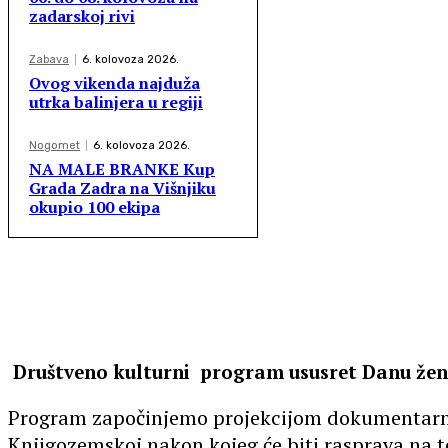
zadarskoj rivi
Zabava
6. kolovoza 2026.
Ovog vikenda najduža
utrka balinjera u regiji
Nogomet
6. kolovoza 2026.
NA MALE BRANKE Kup
Grada Zadra na Višnjiku
okupio 100 ekipa
Društveno kulturni program ususret Danu žen
Program započinjemo projekcijom dokumentarnog
Knjigozemskoj nakon kojeg će biti rasprava na 