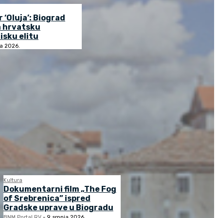
r ‘Oluja’: Biograd
a hrvatsku
isku elitu
ja 2026.
Kultura
Dokumentarni film „The Fog
of Srebrenica” ispred
Gradske uprave u Biogradu
BNM Portal RV
-
9. srpnja 2026.