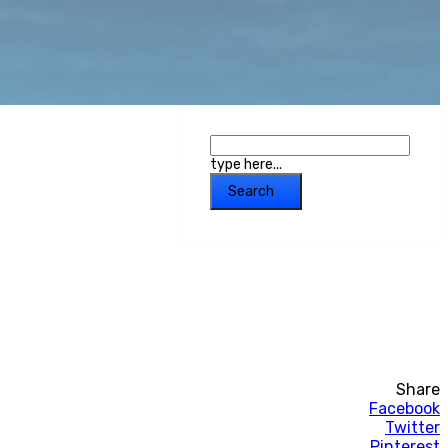
type here...
Search
Share
Facebook
Twitter
Pinterest