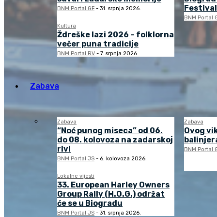
Festival
BNM Portal GF
-
31. srpnja 2026.
BNM Portal 
Kultura
Ždreške lazi 2026 – folklorna
večer puna tradicije
BNM Portal RV
-
7. srpnja 2026.
Zabava
Zabava
Zabava
“Noć punog miseca” od 06.
Ovog vi
do 08. kolovoza na zadarskoj
balinjera
rivi
BNM Portal 
BNM Portal JS
-
6. kolovoza 2026.
Lokalne vijesti
33. European Harley Owners
Group Rally (H.O.G.) održat
će se u Biogradu
BNM Portal JS
-
31. srpnja 2026.