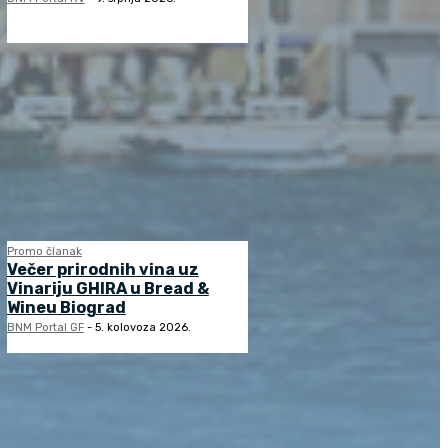
Promo članak
Večer prirodnih vina uz
Vinariju GHIRA u Bread &
Wineu Biograd
BNM Portal GF
-
5. kolovoza 2026.