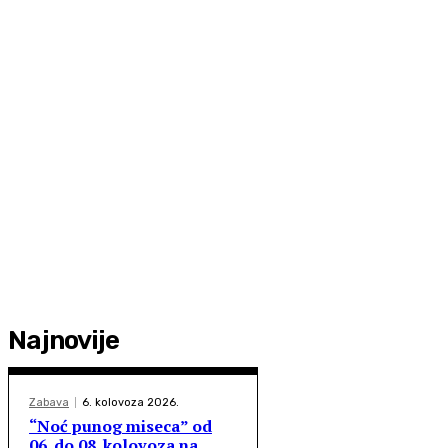
Najnovije
Zabava
6. kolovoza 2026.
“Noć punog miseca” od
06. do 08. kolovoza na