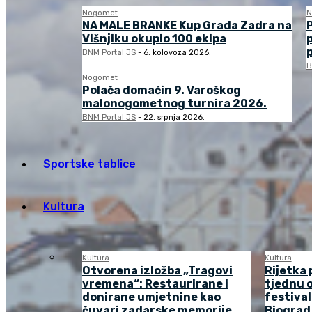
Nogomet
N
NA MALE BRANKE Kup Grada Zadra na
Višnjiku okupio 100 ekipa
BNM Portal JS
-
6. kolovoza 2026.
B
Nogomet
Polača domaćin 9. Varoškog
malonogometnog turnira 2026.
BNM Portal JS
-
22. srpnja 2026.
Sportske tablice
Kultura
Kultura
Kultura
Otvorena izložba „Tragovi
Rijetka 
vremena“: Restaurirane i
tjednu o
donirane umjetnine kao
festival
čuvari zadarske memorije
Biograd