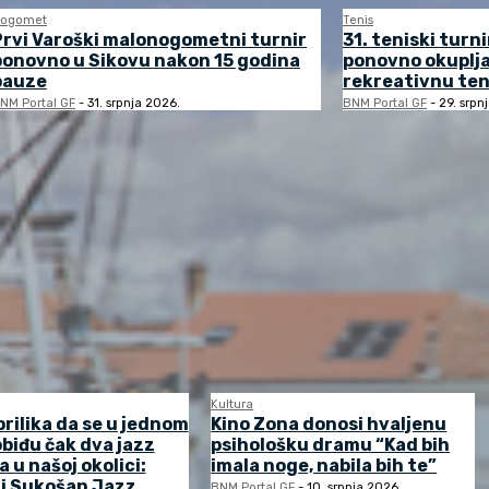
ogomet
Tenis
Prvi Varoški malonogometni turnir
31. teniski turni
ponovno u Sikovu nakon 15 godina
ponovno okuplj
pauze
rekreativnu ten
NM Portal GF
-
31. srpnja 2026.
BNM Portal GF
-
29. srpn
Kultura
prilika da se u jednom
Kino Zona donosi hvaljenu
biđu čak dva jazz
psihološku dramu “Kad bih
a u našoj okolici:
imala noge, nabila bih te”
 i Sukošan Jazz
BNM Portal GF
-
10. srpnja 2026.