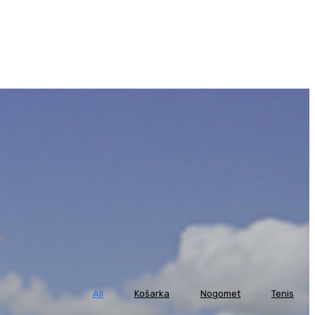
All
Košarka
Nogomet
Tenis