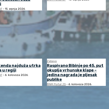
i
GF
-
15. srpnja 2026.
Zabava
kenda najduža utrka
Raspivano Bibinje po 45. put
 u regiji
okuplja vrhunske klape –
jedina nagrada je pljesak
GF
-
6. kolovoza 2026.
publike
BNM Portal JS
-
6. kolovoza 2026.