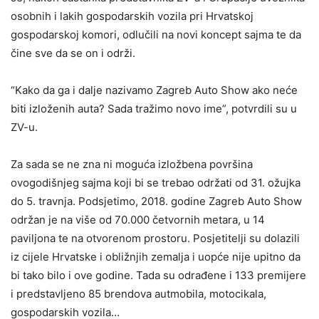
osobnih i lakih gospodarskih vozila pri Hrvatskoj
gospodarskoj komori, odlučili na novi koncept sajma te da
čine sve da se on i održi.
“Kako da ga i dalje nazivamo Zagreb Auto Show ako neće
biti izloženih auta? Sada tražimo novo ime”, potvrdili su u
ZV-u.
Za sada se ne zna ni moguća izložbena površina
ovogodišnjeg sajma koji bi se trebao održati od 31. ožujka
do 5. travnja. Podsjetimo, 2018. godine Zagreb Auto Show
održan je na više od 70.000 četvornih metara, u 14
paviljona te na otvorenom prostoru. Posjetitelji su dolazili
iz cijele Hrvatske i obližnjih zemalja i uopće nije upitno da
bi tako bilo i ove godine. Tada su odrađene i 133 premijere
i predstavljeno 85 brendova autmobila, motocikala,
gospodarskih vozila…