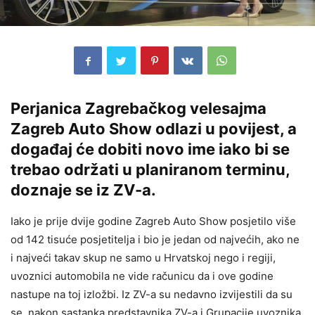
Perjanica Zagrebačkog velesajma
Zagreb Auto Show odlazi u povijest, a
događaj će dobiti novo ime iako bi se
trebao održati u planiranom terminu,
doznaje se iz ZV-a.
Iako je prije dvije godine Zagreb Auto Show posjetilo više
od 142 tisuće posjetitelja i bio je jedan od najvećih, ako ne
i najveći takav skup ne samo u Hrvatskoj nego i regiji,
uvoznici automobila ne vide računicu da i ove godine
nastupe na toj izložbi. Iz ZV-a su nedavno izvijestili da su
se, nakon sastanka predstavnika ZV-a i Grupacije uvoznika