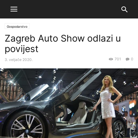
Gospodarstvo
Zagreb Auto Show odlazi u
povijest
701
0
3. veljače 2020.