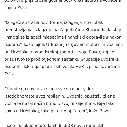
polovici srpnja prošle godine potvrdila nastup na vodećem
sajmu ZV-a.
“Izlagači su tražili novi format izlaganja, novi oblik
predstavljanja. Izlaganje na Zagreb Auto Showu dosta stoji
i mnogi se izlagači mjesecima financijski oporavljaju nakon
nastupa”, kaže tajnik Udruženja trgovine motornim vozilima
pri Hrvatskoj gospodarskoj komori Hrvoje Paver, koji je
prisustvovao prošlotjednom sastanku Grupacije uvoznika
osobnih i lakih gospodarskih vozila HGK s predstavnicima
ZV-a.
“Zarade na novim vozilima sve su manje, dok
istodobnoraste uvoz rabljenih. Uvoznici spuštaju cijene
vozila te na taj način brinu o svojim klijentima. Nije tako
samo u Hrvatskoj, tako je u cijeloj Europi”, kaže Paver.
Inače, od ukupno prodanih 62.938 novih putničkih