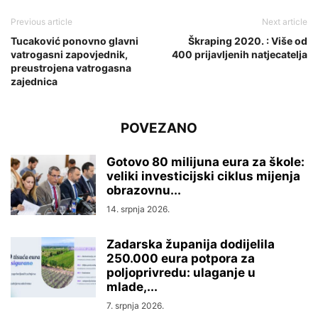
Previous article
Next article
Tucaković ponovno glavni
Škraping 2020. : Više od
vatrogasni zapovjednik,
400 prijavljenih natjecatelja
preustrojena vatrogasna
zajednica
POVEZANO
Gotovo 80 milijuna eura za škole:
veliki investicijski ciklus mijenja
obrazovnu...
14. srpnja 2026.
Zadarska županija dodijelila
250.000 eura potpora za
poljoprivredu: ulaganje u
mlade,...
7. srpnja 2026.