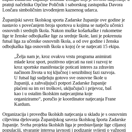
pratnji načelnika Općine Poličnik i saborskog zastupnika Davora
Lončara simboličnim izvođenjem kaznenog udarca.
Županijski savez školskog sporta Zadarske županije ove godine je
nastavio s povećanjem broja sportova u kojima se natječu učenici
osnovnih i srednjih škola. Nakon muške košarkaške i rukometne
lige te ženske odbojkaške lige za srednje škole, lani je pokrenuta
futsal liga za učenike osnovnih škola, a od ove godine i ženska
odbojkaška liga osnovnih škola u kojoj će se natjecati 15 ekipa.
„Želja nam je, kroz ovakvu vrstu programa animirati
mlade kroz sport, pozitivno utjecati na rast i razvoj te
kroz sportske manifestacije poticati interes za zdravim
načinom života u toj ključnoj i senzibilnoj fazi razvoja.
U futsal ligi sudjeluju gotovo sve osnovne škole u
županiji, a zahvaljujući potpori Zadarske županije
plaćeni su im svi troškovi, uključujući i prijevoz, baš
kao i u ostalim školskim natjecanjima koje
organiziramo“, poručio je koordinator natjecanja Frane
Kardum.
Organizacija i provedba školskih natjecanja u skladu je s osnovnim
ciljevima djelovanja Županijskog saveza školskog športa Zadarske
županije. Svrha projekta školskih liga je predstavljanje lige ciljanoj
populaciji, stvaranje interesa javnosti i podizanje svijesti o važnosti