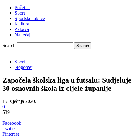
Početna
Sport
Sportske tablice
Kultura
Zabava
Natječaji
Search
Sport
Nogomet
Započela školska liga u futsalu: Sudjeluje
30 osnovnih škola iz cijele županije
15. siječnja 2020.
0
539
Facebook
Twitter
Pinterest