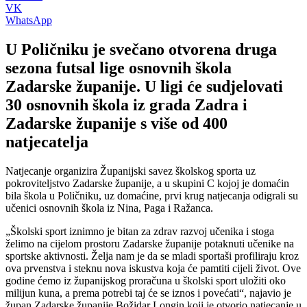
VK
WhatsApp
U Poličniku je svečano otvorena druga
sezona futsal lige osnovnih škola
Zadarske županije. U ligi će sudjelovati
30 osnovnih škola iz grada Zadra i
Zadarske županije s više od 400
natjecatelja
Natjecanje organizira Županijski savez školskog sporta uz
pokroviteljstvo Zadarske županije, a u skupini C kojoj je domaćin
bila škola u Poličniku, uz domaćine, prvi krug natjecanja odigrali su
učenici osnovnih škola iz Nina, Paga i Ražanca.
„Školski sport iznimno je bitan za zdrav razvoj učenika i stoga
želimo na cijelom prostoru Zadarske županije potaknuti učenike na
sportske aktivnosti. Želja nam je da se mladi sportaši profiliraju kroz
ova prvenstva i steknu nova iskustva koja će pamtiti cijeli život. Ove
godine ćemo iz županijskog proračuna u školski sport uložiti oko
milijun kuna, a prema potrebi taj će se iznos i povećati“, najavio je
župan Zadarske županije Božidar Longin koji je otvorio natjecanje u