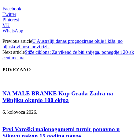
Facebook
Twitter
Pinterest
VK
WhatsApp
Previous article
U Australiji danas prognozirane oluje i kiša, no
pljuskovi nose novi rizik
Next article
Stiže ciklona: Za vikend će biti snijega, ponegdje i 20-ak
centimetara
POVEZANO
NA MALE BRANKE Kup Grada Zadra na
Višnjiku okupio 100 ekipa
6. kolovoza 2026.
Prvi Varoški malonogometni turnir ponovno u
Sikovu nakon 15 godina pauze