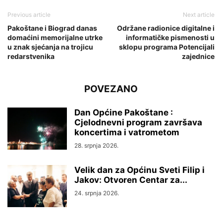
Previous article
Next article
Pakoštane i Biograd danas
Održane radionice digitalne i
domaćini memorijalne utrke
informatičke pismenosti u
u znak sjećanja na trojicu
sklopu programa Potencijali
redarstvenika
zajednice
POVEZANO
Dan Općine Pakoštane :
Cjelodnevni program završava
koncertima i vatrometom
28. srpnja 2026.
Velik dan za Općinu Sveti Filip i
Jakov: Otvoren Centar za...
24. srpnja 2026.