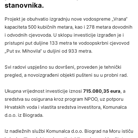
stanovnika.
Projekt je obuhvatio izgradnju nove vodospreme „Vrana“
kapaciteta 500 kubičnih metara, kao i 278 metara dovodnih
i odvodnih cjevovoda. U sklopu investicije izgrađen je i
pristupni put duljine 133 metra te vodoopskrbni cjevovod
„Put sv. Mihovila“ u duljini od 933 metra.
Svi radovi uspješno su dovršeni, proveden je tehnički
pregled, a novoizgrađeni objekti pušteni su u probni rad.
Ukupna vrijednost investicije iznosi
715.080,35 eura
, a
sredstva su osigurana kroz program NPOO, uz potporu
Hrvatskih voda i vlastita sredstva investitora, Komunalca
d.o.o. iz Biograda.
Iz nadležnih službi Komunalca d.o.o. Biograd na Moru ističu