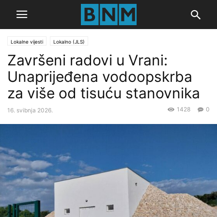
Lokalne vijesti
Lokalno (JLS)
Završeni radovi u Vrani:
Unaprijeđena vodoopskrba
za više od tisuću stanovnika
1428
0
16. svibnja 2026.