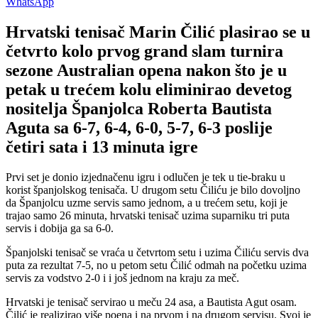
WhatsApp
Hrvatski tenisač Marin Čilić plasirao se u
četvrto kolo prvog grand slam turnira
sezone Australian opena nakon što je u
petak u trećem kolu eliminirao devetog
nositelja Španjolca Roberta Bautista
Aguta sa 6-7, 6-4, 6-0, 5-7, 6-3 poslije
četiri sata i 13 minuta igre
Prvi set je donio izjednačenu igru i odlučen je tek u tie-braku u
korist španjolskog tenisača. U drugom setu Čiliću je bilo dovoljno
da Španjolcu uzme servis samo jednom, a u trećem setu, koji je
trajao samo 26 minuta, hrvatski tenisač uzima suparniku tri puta
servis i dobija ga sa 6-0.
Španjolski tenisač se vraća u četvrtom setu i uzima Čiliću servis dva
puta za rezultat 7-5, no u petom setu Čilić odmah na početku uzima
servis za vodstvo 2-0 i i još jednom na kraju za meč.
Hrvatski je tenisač servirao u meču 24 asa, a Bautista Agut osam.
Čilić je realizirao više poena i na prvom i na drugom servisu. Svoj je