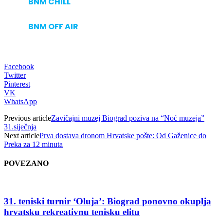
BNM CHILL
BNM OFF AIR
Facebook
Twitter
Pinterest
VK
WhatsApp
Previous article
Zavičajni muzej Biograd poziva na “Noć muzeja”
31.siječnja
Next article
Prva dostava dronom Hrvatske pošte: Od Gaženice do
Preka za 12 minuta
POVEZANO
31. teniski turnir ‘Oluja’: Biograd ponovno okuplja
hrvatsku rekreativnu tenisku elitu