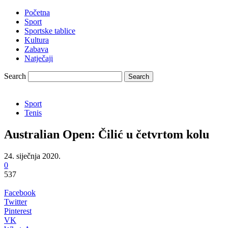
Početna
Sport
Sportske tablice
Kultura
Zabava
Natječaji
Search
Sport
Tenis
Australian Open: Čilić u četvrtom kolu
24. siječnja 2020.
0
537
Facebook
Twitter
Pinterest
VK