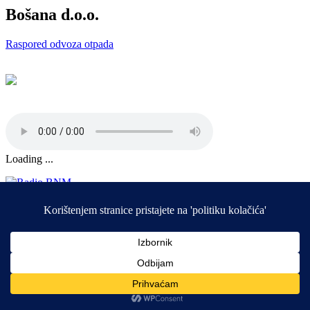
Bošana d.o.o.
Raspored odvoza otpada
Loading ...
Društvene mreže
Marketing
Impresum i Pristup informacijama
©