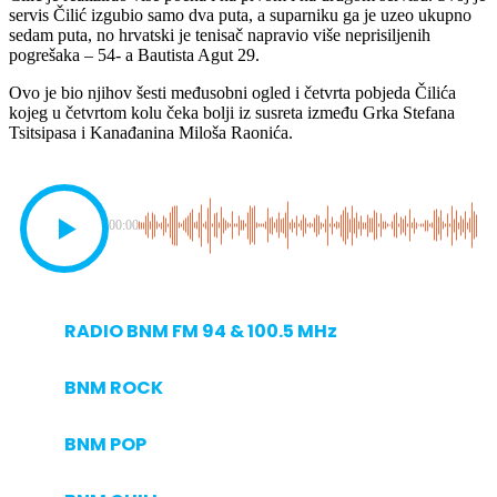
servis Čilić izgubio samo dva puta, a suparniku ga je uzeo ukupno
sedam puta, no hrvatski je tenisač napravio više neprisiljenih
pogrešaka – 54- a Bautista Agut 29.
Ovo je bio njihov šesti međusobni ogled i četvrta pobjeda Čilića
kojeg u četvrtom kolu čeka bolji iz susreta između Grka Stefana
Tsitsipasa i Kanađanina Miloša Raonića.
00:00
RADIO BNM FM 94 & 100.5 MHz
BNM ROCK
BNM POP