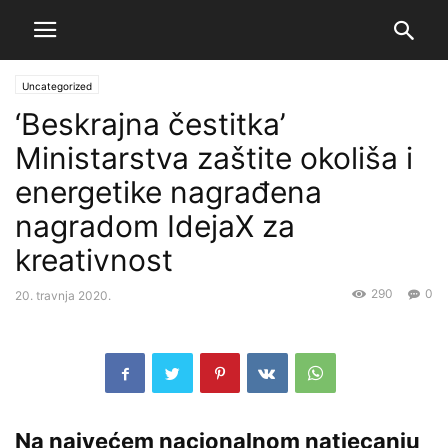
Uncategorized
‘Beskrajna čestitka’
Ministarstva zaštite okoliša i
energetike nagrađena
nagradom IdejaX za
kreativnost
290
0
20. travnja 2020.
Na najvećem nacionalnom natjecanju