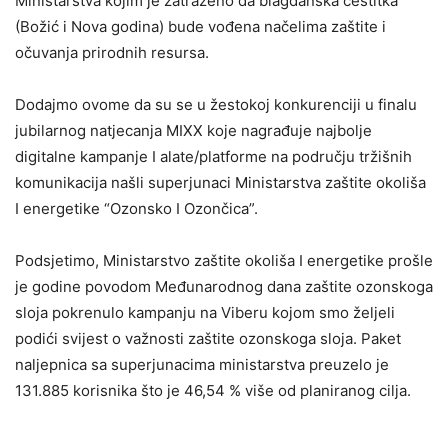
Ministarstva kojim je zatraženo da blagdanska čestitka
(Božić i Nova godina) bude vođena načelima zaštite i
očuvanja prirodnih resursa.
Dodajmo ovome da su se u žestokoj konkurenciji u finalu
jubilarnog natjecanja MIXX koje nagrađuje najbolje
digitalne kampanje I alate/platforme na području tržišnih
komunikacija našli superjunaci Ministarstva zaštite okoliša
I energetike “Ozonsko I Ozončica”.
Podsjetimo, Ministarstvo zaštite okoliša I energetike prošle
je godine povodom Međunarodnog dana zaštite ozonskoga
sloja pokrenulo kampanju na Viberu kojom smo željeli
podići svijest o važnosti zaštite ozonskoga sloja. Paket
naljepnica sa superjunacima ministarstva preuzelo je
131.885 korisnika što je 46,54 % više od planiranog cilja.