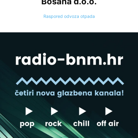
Bošana d.o.o.
Raspored odvoza otpada